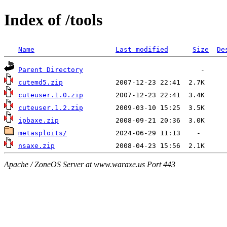
Index of /tools
Name
Last modified
Size
De
Parent Directory
cutemd5.zip
cuteuser.1.0.zip
cuteuser.1.2.zip
ipbaxe.zip
metasploits/
nsaxe.zip
Apache / ZoneOS Server at www.waraxe.us Port 443